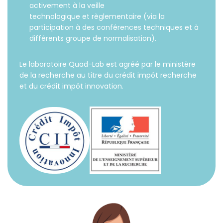
activement à la veille
technologique et règlementaire (via la
participation à des conférences techniques et à
différents groupe de normalisation).
Le laboratoire Quad-Lab est agréé par le ministère
de la recherche au titre du crédit impôt recherche
et du crédit impôt innovation.