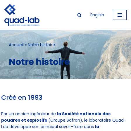
English
Aller
au
contenu
Accueil
»
Notre histoire
Notre histoire
Créé en 1993
Par un ancien ingénieur de
la Société nationale des
poudres et explosifs
(Groupe Safran), le laboratoire Quad-
Lab développe son principal savoir-faire dans
la