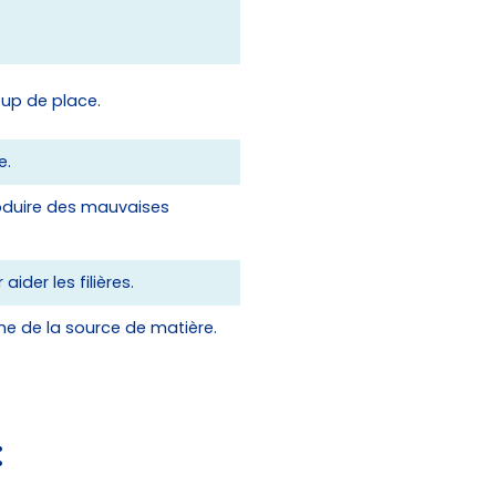
up de place.
e.
oduire des mauvaises
ider les filières.
he de la source de matière.
: