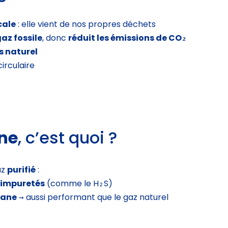
cale
: elle vient de nos propres déchets
az fossile
, donc
réduit les émissions de CO₂
s naturel
circulaire
ne
, c’est quoi ?
az
purifié
:
s impuretés
(comme le H₂S)
hane
→ aussi performant que le gaz naturel