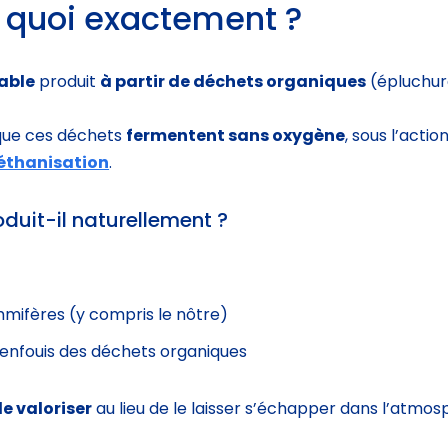
t quoi exactement ?
able
produit
à partir de déchets organiques
(épluchure
sque ces déchets
fermentent sans oxygène
, sous l’acti
thanisation
.
uit-il naturellement ?
ifères (y compris le nôtre)
 enfouis des déchets organiques
le valoriser
au lieu de le laisser s’échapper dans l’atmos