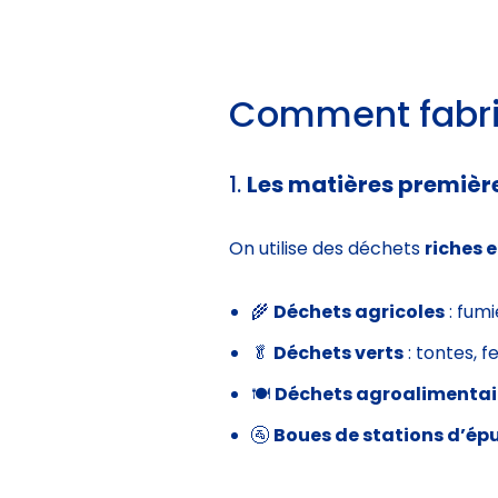
Comment fabri
1.
Les matières premièr
On utilise des déchets
riches 
🌾
Déchets agricoles
: fumi
🥬
Déchets verts
: tontes, f
🍽️
Déchets agroalimentai
🚰
Boues de stations d’ép