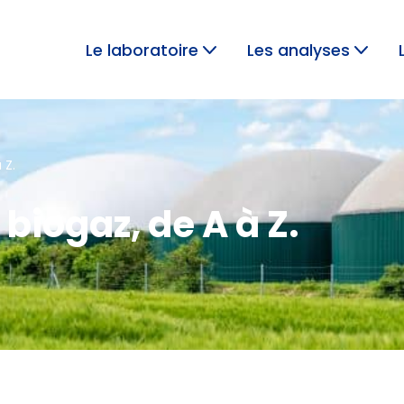
Le laboratoire
Les analyses
ANALYSES DE GAZ
 Z.
 biogaz, de A à Z.