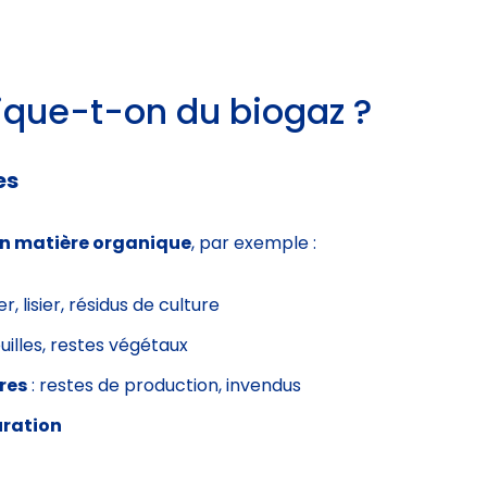
que-t-on du biogaz ?
es
en matière organique
, par exemple :
er, lisier, résidus de culture
euilles, restes végétaux
res
: restes de production, invendus
uration