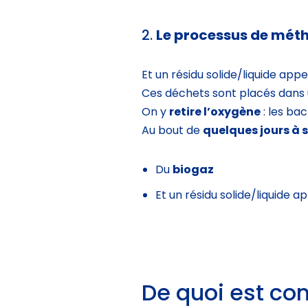
2.
Le processus de mét
Et un résidu solide/liquide app
Ces déchets sont placés dans
On y
retire l’oxygène
: les ba
Au bout de
quelques jours à
Du
biogaz
Et un résidu solide/liquide a
De quoi est co