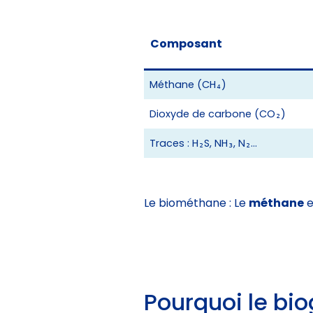
Composant
Méthane (CH₄)
Dioxyde de carbone (CO₂)
Traces : H₂S, NH₃, N₂…
Le biométhane : Le
méthane
e
Pourquoi le bi